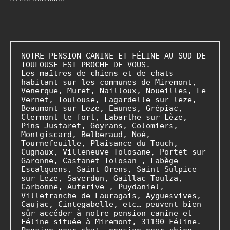
NOTRE PENSION CANINE ET FÉLINE AU SUD DE 
TOULOUSE EST PROCHE DE VOUS.

Les maîtres de chiens et de chats 
habitant sur les communes de Miremont, 
Venerque, Muret, Nailloux, Noueilles, Le 
Vernet, Toulouse, Lagardelle sur leze, 
Beaumont sur Leze, Eaunes, Grépiac, 
Clermont le fort, Labarthe sur Lèze, 
Pins-Justaret, Goyrans, Colomiers, 
Montgiscard, Belberaud, Noé, 
Tournefeuille, Plaisance du Touch, 
Cugnaux, Villeneuve Tolosane, Portet sur 
Garonne, Castanet Tolosan , Labège 
Escalquens, Saint Orens, Saint Sulpice 
sur Leze, Saverdun, Gaillac Toulza, 
Carbonne, Auterive , Puydaniel, 
Villefranche de Lauragais, Ayguesvives, 
Caujac, Cintegabelle, etc… peuvent bien 
sûr accéder à notre pension canine et 
Féline située à Miremont, 31190 Féline. 