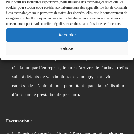
déclenchera une annulation de la réservation du séjour
Pour offrir les meilleures expériences, nous utilisons des technologies telles que les
cookies pour stocker et/ou accéder aux informations des appareils. Le fait de consentir
dans notre établissement.
à ces technologies nous permettra de traiter des données telles que le comportement de
navigation ou les ID uniques sur ce site. Le fait de ne pas consentir ou de retirer son
consentement peut avoir un effet négatif sur certaines caractéristiques et fonctions.
Accepter
Annulation
:
Refuser
Sauf cas de force majeure justifié (mutation et décès), les
arrhes versés ne sont pas remboursés,
même en cas de
résiliation par l’entreprise, le jour d’arrivée de l’animal (refus
suite à défauts de vaccination, de tatouage, ou vices
cachés de l’animal ne permettant pas la réalisation
d’une bonne prestation de pension).
Facturation :
La Pension facture les séjours à l’occupation, ainsi
chaque